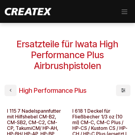
Zum Inhalt springen
Ersatzteile für Iwata High
Performance Plus
Airbrushpistolen
High Performance Plus
I 115 7 Nadelspannfutter
I 618 1 Deckel für
mit Hilfshebel CM-B2,
Fließbecher 1/3 oz (10
CM-SB2, CM-C2, CM-
ml) CM-C, CM-C Plus /
CP, TakumiCM/ HP-AH,
HP-CS / Kustom CS / HP-
HP-BH/ HP-AP, HP-BP,
CH / HP-C Plus (ersetzt I