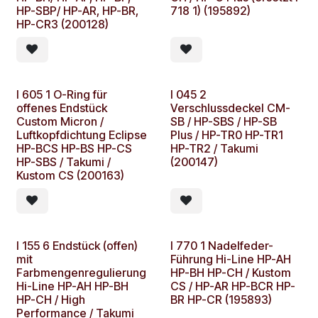
HP-SBP/ HP-AR, HP-BR,
718 1) (195892)
HP-CR3 (200128)
I 605 1 O-Ring für
I 045 2
offenes Endstück
Verschlussdeckel CM-
Custom Micron /
SB / HP-SBS / HP-SB
Luftkopfdichtung Eclipse
Plus / HP-TR0 HP-TR1
HP-BCS HP-BS HP-CS
HP-TR2 / Takumi
HP-SBS / Takumi /
(200147)
Kustom CS (200163)
I 155 6 Endstück (offen)
I 770 1 Nadelfeder-
mit
Führung Hi-Line HP-AH
Farbmengenregulierung
HP-BH HP-CH / Kustom
Hi-Line HP-AH HP-BH
CS / HP-AR HP-BCR HP-
HP-CH / High
BR HP-CR (195893)
Performance / Takumi