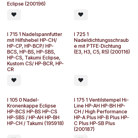
Eclipse (200196)
I 715 1 Nadelspannfutter
I 725 1
mit Hilfshebel HP-CH/
Nadeldichtungsschraub
HP-CP, HP-BCP/ HP-
e mit PTFE-Dichtung
BCS, HP-BS, HP-SBS,
(E3, H3, C5, R5) (200116)
HP-CS, Takumi Eclipse,
Kustom CS/ HP-BCR, HP-
CR
I 105 0 Nadel-
I 175 1 Ventilstempel Hi-
Kronenkappe Eclipse
Line HP-AH HP-BH HP-
HP-BCS HP-BS HP-CS
CH / High Performance
HP-SBS / HP-AH HP-BH
HP-A Plus HP-B Plus HP-
HP-CH / Takumi (195918)
C Plus HP-SB Plus
(200187)